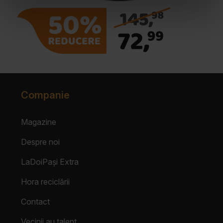
Companie
Magazine
Despre noi
LaDoiPași Extra
Hora reciclării
Contact
Vecinii au talent