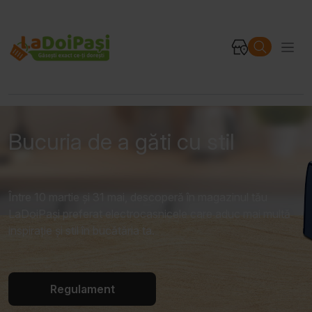
Bucuria de a găti cu stil
Între 10 martie și 31 mai, descoperă în magazinul tău
LaDoiPași preferat electrocasnicele care aduc mai multă
inspirație și stil în bucătăria ta.
Regulament