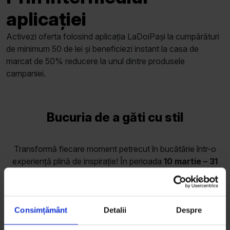
aplicației
Activezi oferta folosind aplicația LaDoiPași la cumpărături
de minimum 50 de lei și beneficiezi instant la casa de
marcat de 50% reducere la unul dintre produsele
campaniei.
Bucuria de a găti cu stil
Transformă fiecare moment petrecut în bucătărie într-o
experiență plină de inspirație! În perioada
10 martie – 31
mai
vino în magazinul LaDoiPași preferat și bucură-te de
50% reducere la gama noastră de electrocasnice.
Consimțământ
Detalii
Despre
Gătește mai ușor, mai rapid și cu mai