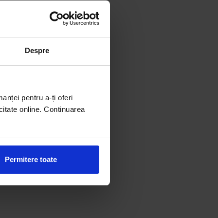
Despre
manței pentru a-ți oferi
citate online. Continuarea
Permitere toate