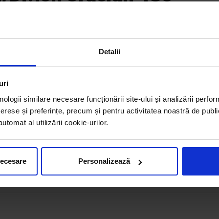
ot ce ai nevoie pentru tine sau pentru familia ta.
variată de produse și servicii de calitate.
Detalii
Program
uri
L - V: 07:00 – 21:00
nologii similare necesare funcționării site-ului și analizării perfor
S: 07:00 – 21:00
erese și preferințe, precum și pentru activitatea noastră de publi
D: 07:00 – 21:00
tomat al utilizării cookie-urilor.
necesare
Personalizează