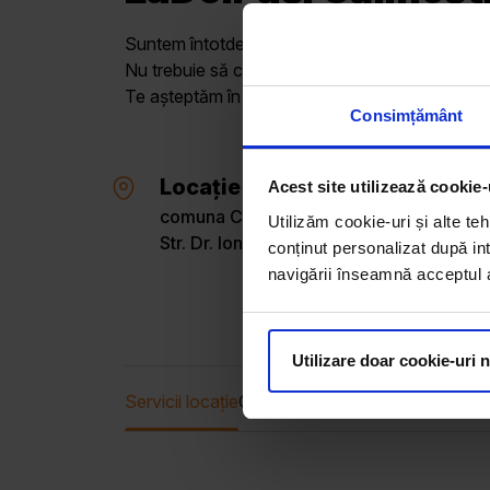
Suntem întotdeauna aproape de comunitate.
Nu trebuie să cauți prea departe pentru a găsi t
Te așteptăm în magazinele LaDoiPași cu o gamă 
Consimțământ
Locație
Acest site utilizează cookie-
comuna Călinești, sat Călinești, Argeș
Utilizăm cookie-uri și alte teh
Str. Dr. Ion Crăciun, Nr. 489
conținut personalizat după int
navigării înseamnă acceptul au
Utilizare doar cookie-uri 
Servicii locație
Oferta curentă