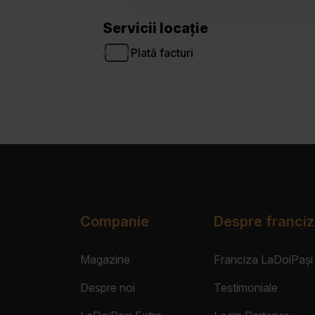
Servicii locație
Plată facturi
Companie
Despre franciz
Magazine
Franciza LaDoiPași
Despre noi
Testimoniale