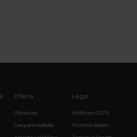
ă
Oferta
Legal
Oferta lunii
Notificare GDPR
Campanii loialitate
Protecția datelor