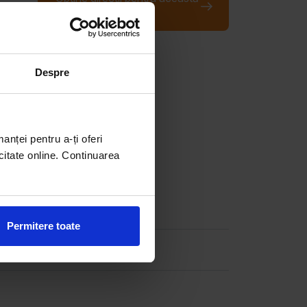
locație
Despre
manței pentru a-ți oferi
citate online. Continuarea
Permitere toate