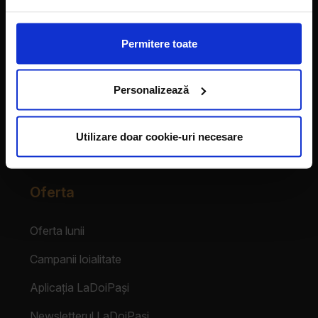
Vecinii au talent
Permitere toate
Despre franciză
Personalizează
Franciza LaDoiPași
Testimoniale
Utilizare doar cookie-uri necesare
Login Partener
Oferta
Oferta lunii
Campanii loialitate
Aplicația LaDoiPași
Newsletterul LaDoiPași