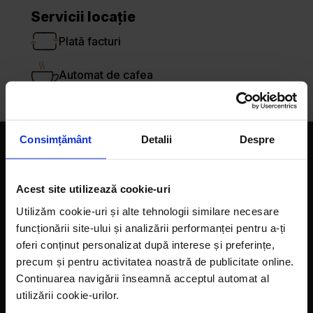
Servicii locație
Plată facturi
Automat de cafea
Consimțământ
Detalii
Despre
Companie
Acest site utilizează cookie-uri
Magazine
Utilizăm cookie-uri și alte tehnologii similare necesare
Despre noi
funcționării site-ului și analizării performanței pentru a-ți
oferi conținut personalizat după interese și preferințe,
LaDoiPași Extra
precum și pentru activitatea noastră de publicitate online.
Hora reciclării
Continuarea navigării înseamnă acceptul automat al
utilizării cookie-urilor.
Contact