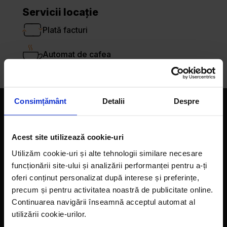
Servicii locație
Plată facturi
Automat de cafea
Consimțământ
Detalii
Despre
Companie
Acest site utilizează cookie-uri
Magazine
Utilizăm cookie-uri și alte tehnologii similare necesare
Despre noi
funcționării site-ului și analizării performanței pentru a-ți
oferi conținut personalizat după interese și preferințe,
LaDoiPași Extra
precum și pentru activitatea noastră de publicitate online.
Hora reciclării
Continuarea navigării înseamnă acceptul automat al
utilizării cookie-urilor.
Contact