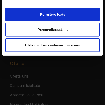
Vecinii au talent
Permitere toate
Despre franciză
Personalizează
Franciza LaDoiPași
Testimoniale
Utilizare doar cookie-uri necesare
Login Partener
Oferta
Oferta lunii
Campanii loialitate
Aplicația LaDoiPași
Newsletterul LaDoiPași