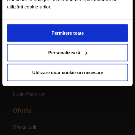
LaDoiPași Extra
utilizării cookie-urilor.
Hora reciclării
Contact
Permitere toate
Vecinii au talent
Despre franciză
Personalizează
Franciza LaDoiPași
Utilizare doar cookie-uri necesare
Testimoniale
Login Partener
Oferta
Oferta lunii