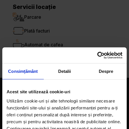
Servicii locație
Parcare
Plată facturi
Automat de cafea
Primim tichete de masă
Consimțământ
Detalii
Despre
Companie
Acest site utilizează cookie-uri
Utilizăm cookie-uri și alte tehnologii similare necesare
Magazine
funcționării site-ului și analizării performanței pentru a-ți
oferi conținut personalizat după interese și preferințe,
Despre noi
precum și pentru activitatea noastră de publicitate online.
Continuarea navigării înseamnă acceptul automat al