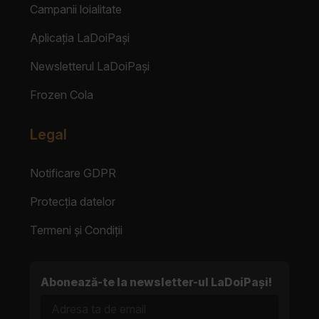
Campanii loialitate
Aplicația LaDoiPași
Newsletterul LaDoiPași
Frozen Cola
Legal
Notificare GDPR
Protecția datelor
Termeni și Condiții
Abonează-te la newsletter-ul LaDoiPași!
Adresa ta de email