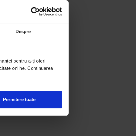
Despre
manței pentru a-ți oferi
citate online. Continuarea
Permitere toate