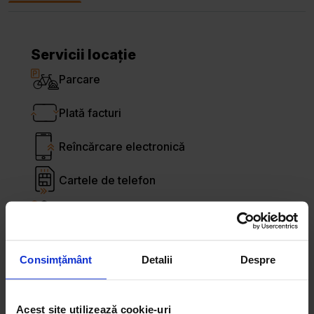
Servicii locație
Parcare
Plată facturi
Reîncărcare electronică
Cartele de telefon
Loto
Primim tichete de masă
Consimțământ
Detalii
Despre
Plată cu cardul
Acest site utilizează cookie-uri