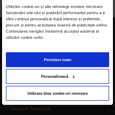
Pariuri sportive
Utilizăm cookie-uri și alte tehnologii similare necesare
funcționării site-ului și analizării performanței pentru a-ți
oferi conținut personalizat după interese și preferințe,
precum și pentru activitatea noastră de publicitate online.
Companie
Continuarea navigării înseamnă acceptul automat al
utilizării cookie-urilor.
Magazine
Despre noi
Permitere toate
LaDoiPași Extra
Hora reciclării
Personalizează
Contact
Utilizare doar cookie-uri necesare
Vecinii au talent
Despre franciză