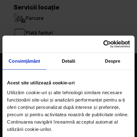
Servicii locație
Parcare
Plată facturi
Consimțământ
Detalii
Despre
Companie
Acest site utilizează cookie-uri
Magazine
Utilizăm cookie-uri și alte tehnologii similare necesare
Despre noi
funcționării site-ului și analizării performanței pentru a-ți
oferi conținut personalizat după interese și preferințe,
LaDoiPași Extra
precum și pentru activitatea noastră de publicitate online.
Hora reciclării
Continuarea navigării înseamnă acceptul automat al
utilizării cookie-urilor.
Contact