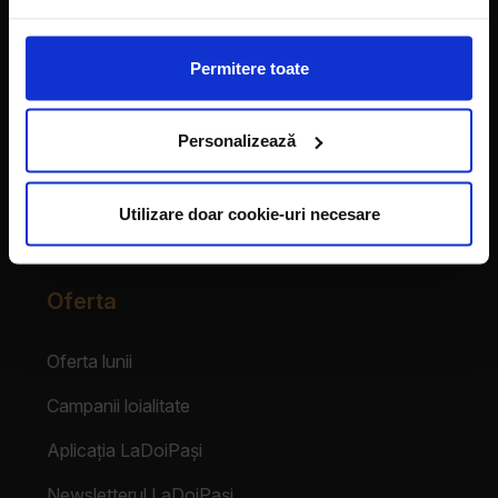
Vecinii au talent
Permitere toate
Despre franciză
Personalizează
Franciza LaDoiPași
Testimoniale
Utilizare doar cookie-uri necesare
Login Partener
Oferta
Oferta lunii
Campanii loialitate
Aplicația LaDoiPași
Newsletterul LaDoiPași