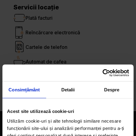
Servicii locație
Plată facturi
Reîncărcare electronică
Cartele de telefon
Automat de cafea
Primim tichete de masă
Consimțământ
Detalii
Despre
Plată cu cardul
Acest site utilizează cookie-uri
Utilizăm cookie-uri și alte tehnologii similare necesare
Companie
funcționării site-ului și analizării performanței pentru a-ți
oferi conținut personalizat după interese și preferințe,