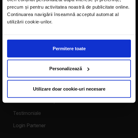
Magazine
precum și pentru activitatea noastră de publicitate online.
Continuarea navigării înseamnă acceptul automat al
Despre noi
utilizării cookie-urilor.
LaDoiPași Extra
Hora reciclării
Permitere toate
Contact
Vecinii au talent
Personalizează
Despre franciză
Utilizare doar cookie-uri necesare
Franciza LaDoiPași
Testimoniale
Login Partener