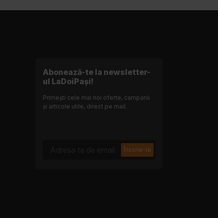
Abonează-te la newsletter-
ul LaDoiPași!
Primești cele mai noi oferte, campanii
și articole utile, direct pe mail.
Adresa ta de email
Înscrie-te