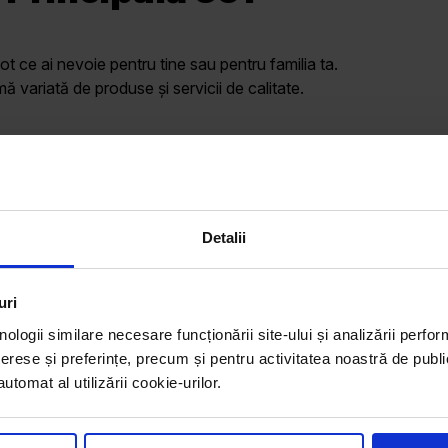
ot ce ai nevoie pentru tine sau pentru familia ta.
variată de produse și servicii de calitate.
Program
L - V: 07:00 – 21:00
S: 07:00 – 21:00
Detalii
D: 10:00 – 18:00
uri
nologii similare necesare funcționării site-ului și analizării perfor
erese și preferințe, precum și pentru activitatea noastră de publi
tomat al utilizării cookie-urilor.