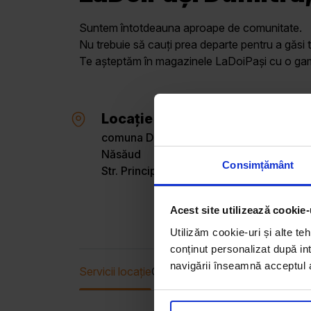
Suntem întotdeauna aproape de comunitate.
Nu trebuie să cauți prea departe pentru a găsi t
Te așteptăm în magazinele LaDoiPași cu o gamă 
Locație
comuna Dumitra, sat Dumitra, Bistrița-
Năsăud
Consimțământ
Str. Principală, Nr. 351
Acest site utilizează cookie-
Utilizăm cookie-uri și alte teh
conținut personalizat după int
navigării înseamnă acceptul au
Servicii locație
Oferta curentă