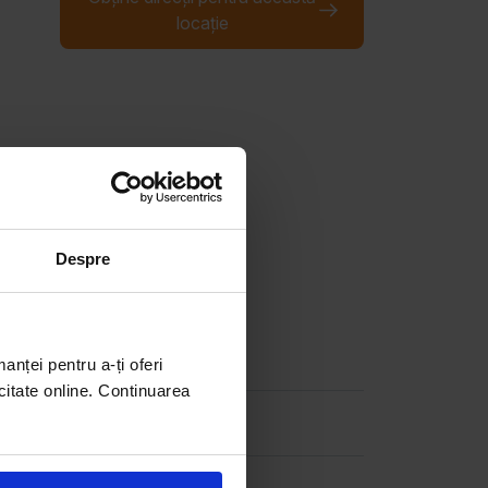
locație
Despre
manței pentru a-ți oferi
citate online. Continuarea