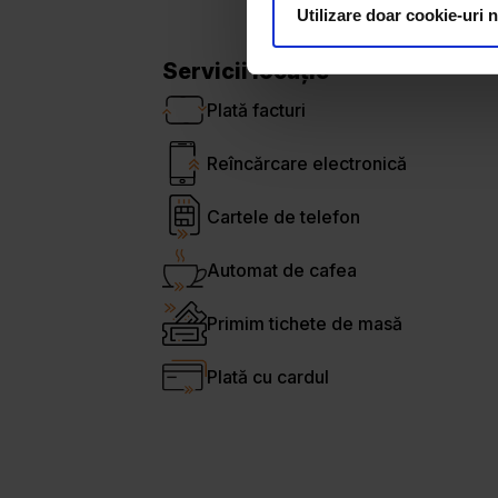
Utilizare doar cookie-uri 
Servicii locație
Plată facturi
Reîncărcare electronică
Cartele de telefon
Automat de cafea
Primim tichete de masă
Plată cu cardul