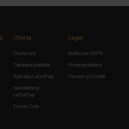
ă
Oferta
Legal
Oferta lunii
Notificare GDPR
Campanii loialitate
Protecția datelor
Aplicația LaDoiPași
Termeni și Condiții
Newsletterul
LaDoiPași
Frozen Cola