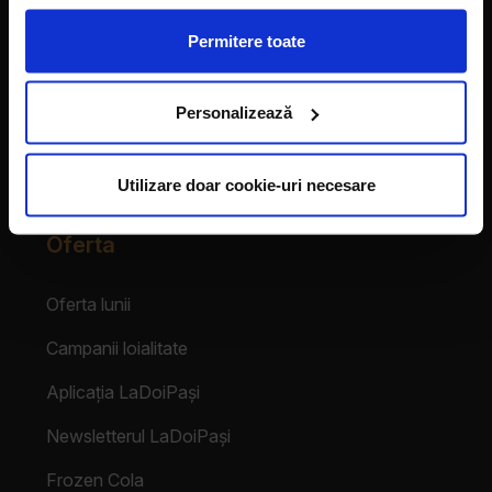
Despre franciză
Permitere toate
Franciza LaDoiPași
Personalizează
Testimoniale
Login Partener
Utilizare doar cookie-uri necesare
Oferta
Oferta lunii
Campanii loialitate
Aplicația LaDoiPași
Newsletterul LaDoiPași
Frozen Cola