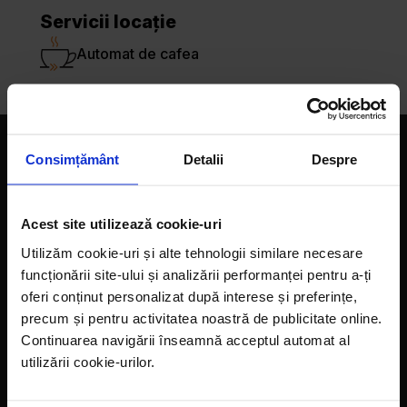
Servicii locație
Automat de cafea
Companie
Consimțământ
Detalii
Despre
Magazine
Acest site utilizează cookie-uri
Despre noi
Utilizăm cookie-uri și alte tehnologii similare necesare
funcționării site-ului și analizării performanței pentru a-ți
LaDoiPași Extra
oferi conținut personalizat după interese și preferințe,
Hora reciclării
precum și pentru activitatea noastră de publicitate online.
Continuarea navigării înseamnă acceptul automat al
Contact
utilizării cookie-urilor.
Vecinii au talent