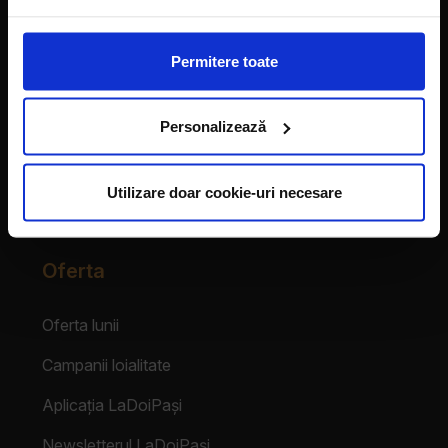
Vecinii au talent
Permitere toate
Despre franciză
Personalizează
Franciza LaDoiPași
Testimoniale
Utilizare doar cookie-uri necesare
Login Partener
Oferta
Oferta lunii
Campanii loialitate
Aplicația LaDoiPași
Newsletterul LaDoiPași