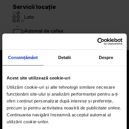
Servicii locație
Loto
Automat de cafea
Consimțământ
Detalii
Despre
Companie
Acest site utilizează cookie-uri
Magazine
Utilizăm cookie-uri și alte tehnologii similare necesare
Despre noi
funcționării site-ului și analizării performanței pentru a-ți
oferi conținut personalizat după interese și preferințe,
LaDoiPași Extra
precum și pentru activitatea noastră de publicitate online.
Hora reciclării
Continuarea navigării înseamnă acceptul automat al
utilizării cookie-urilor.
Contact