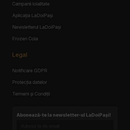
Campanii loialitate
Aplicația LaDoiPași
Newsletterul LaDoiPași
Frozen Cola
Legal
Notificare GDPR
Protecția datelor
Termeni și Condiții
Abonează-te la newsletter-ul LaDoiPași!
Adresa ta de email