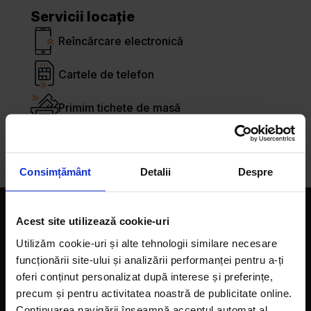
Servicii locație
Reîncărcare electronică
Cartele de telefon
Primim tichete de masă
Bancomat
Consimțământ
Detalii
Despre
Companie
Acest site utilizează cookie-uri
Utilizăm cookie-uri și alte tehnologii similare necesare
Magazine
funcționării site-ului și analizării performanței pentru a-ți
oferi conținut personalizat după interese și preferințe,
Despre noi
precum și pentru activitatea noastră de publicitate online.
Continuarea navigării înseamnă acceptul automat al