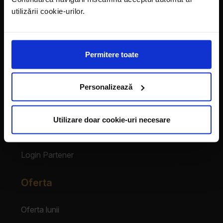
LaDoiPași Extra
utilizării cookie-urilor.
Hora reciclării
Contact
Permitere toate
Vecinii au talent
Despre franciză
Personalizează
Franciza LaDoiPași
Utilizare doar cookie-uri necesare
Testimoniale
Login Partener
Oferta
Oferta lunii