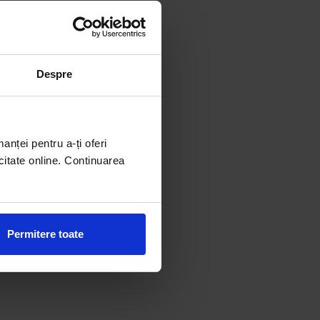
Despre
manței pentru a-ți oferi
citate online. Continuarea
Permitere toate