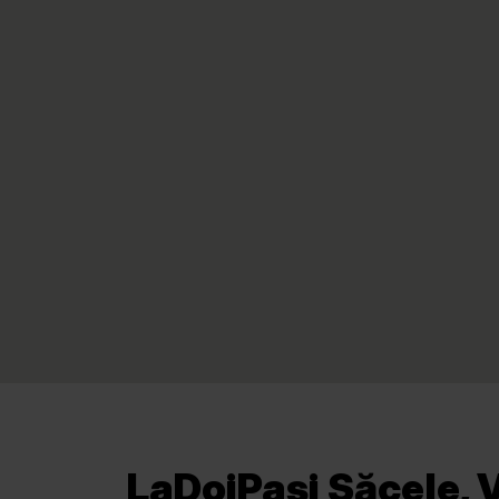
LaDoiPași Săcele, V