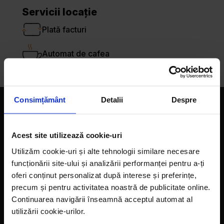
Servicii locație
Plată facturi
Automat de cafea
Consimțământ
Detalii
Despre
Companie
Acest site utilizează cookie-uri
Magazine
Utilizăm cookie-uri și alte tehnologii similare necesare
Despre noi
funcționării site-ului și analizării performanței pentru a-ți
oferi conținut personalizat după interese și preferințe,
LaDoiPași Extra
precum și pentru activitatea noastră de publicitate online.
Hora reciclării
Continuarea navigării înseamnă acceptul automat al
utilizării cookie-urilor.
Contact