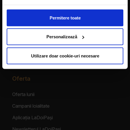
Vecinii au talent
Permitere toate
Despre franciză
Personalizează
Franciza LaDoiPași
Testimoniale
Utilizare doar cookie-uri necesare
Login Partener
Oferta
Oferta lunii
Campanii loialitate
Aplicația LaDoiPași
Newsletterul LaDoiPași