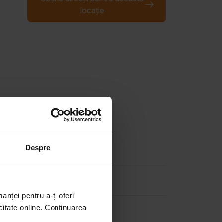
locație
Despre
manței pentru a-ți oferi
citate online. Continuarea