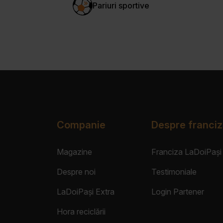
Pariuri sportive
Companie
Despre franciz
Magazine
Franciza LaDoiPași
Despre noi
Testimoniale
LaDoiPași Extra
Login Partener
Hora reciclării