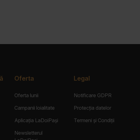
ă
Oferta
Legal
Oferta lunii
Notificare GDPR
Campanii loialitate
Protecția datelor
Aplicația LaDoiPași
Termeni și Condiții
Newsletterul