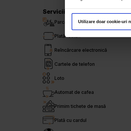
Servicii locație
Utilizare doar cookie-uri 
Parcare
Plată facturi
Reîncărcare electronică
Cartele de telefon
Loto
Automat de cafea
Primim tichete de masă
Plată cu cardul