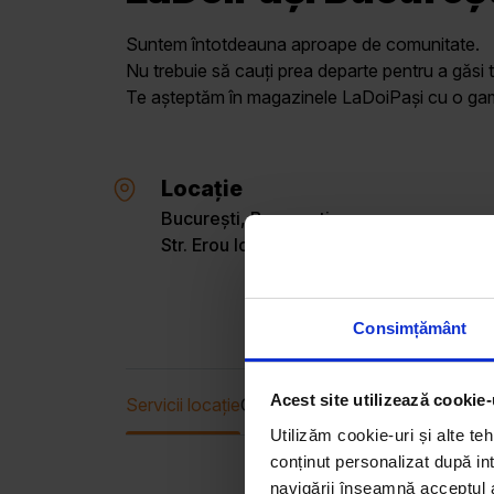
Suntem întotdeauna aproape de comunitate.
Nu trebuie să cauți prea departe pentru a găsi t
Te așteptăm în magazinele LaDoiPași cu o gamă 
Locație
București, București
Str. Erou Ion Scorțan, Nr. 139
Consimțământ
Acest site utilizează cookie-
Servicii locație
Oferta curentă
Utilizăm cookie-uri și alte teh
conținut personalizat după int
navigării înseamnă acceptul au