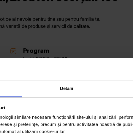
ot ce ai nevoie pentru tine sau pentru familia ta.
variată de produse și servicii de calitate.
Program
L - V: 07:00 – 22:00
S: 07:00 – 22:00
D: 07:00 – 22:00
Detalii
uri
nologii similare necesare funcționării site-ului și analizării perfor
erese și preferințe, precum și pentru activitatea noastră de publi
tomat al utilizării cookie-urilor.