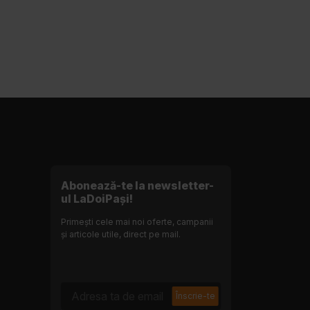
Abonează-te la newsletter-
ul LaDoiPași!
Primești cele mai noi oferte, campanii
și articole utile, direct pe mail.
Adresa ta de email
Înscrie-te