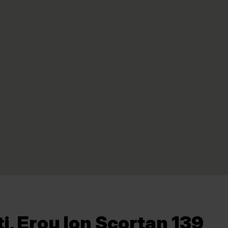
i, Erou Ion Scorțan 139