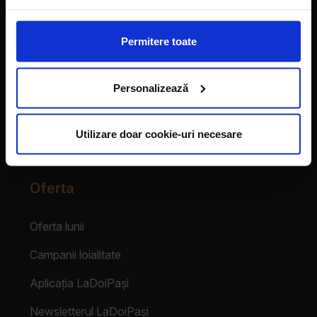
Vecinii au talent
Permitere toate
Despre franciză
Personalizează
Franciza LaDoiPași
Testimoniale
Utilizare doar cookie-uri necesare
Login Partener
Oferta
Oferta lunii
Campanii loialitate
Aplicația LaDoiPași
Newsletterul LaDoiPași