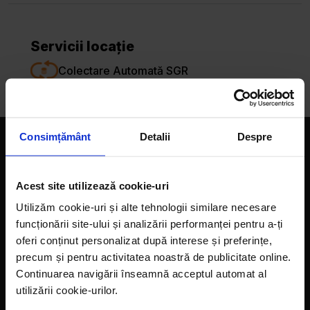
Servicii locație
Colectare Automată SGR
Consimțământ
Detalii
Despre
Companie
Magazine
Acest site utilizează cookie-uri
Utilizăm cookie-uri și alte tehnologii similare necesare
Despre noi
funcționării site-ului și analizării performanței pentru a-ți
LaDoiPași Extra
oferi conținut personalizat după interese și preferințe,
precum și pentru activitatea noastră de publicitate online.
Hora reciclării
Continuarea navigării înseamnă acceptul automat al
utilizării cookie-urilor.
Contact