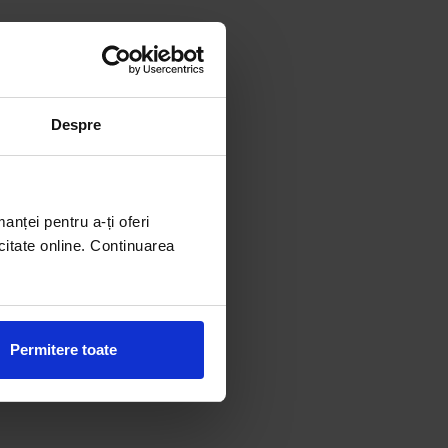
Despre
manței pentru a-ți oferi
citate online. Continuarea
Permitere toate