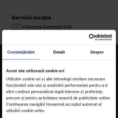
Servicii locație
Colectare Automată SGR
Consimțământ
Detalii
Despre
Companie
Magazine
Acest site utilizează cookie-uri
Utilizăm cookie-uri și alte tehnologii similare necesare
Despre noi
funcționării site-ului și analizării performanței pentru a-ți
LaDoiPași Extra
oferi conținut personalizat după interese și preferințe,
precum și pentru activitatea noastră de publicitate online.
Hora reciclării
Continuarea navigării înseamnă acceptul automat al
utilizării cookie-urilor.
Contact