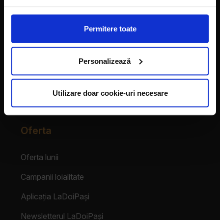
Vecinii au talent
Permitere toate
Despre franciză
Personalizează
Franciza LaDoiPași
Testimoniale
Utilizare doar cookie-uri necesare
Login Partener
Oferta
Oferta lunii
Campanii loialitate
Aplicația LaDoiPași
Newsletterul LaDoiPași