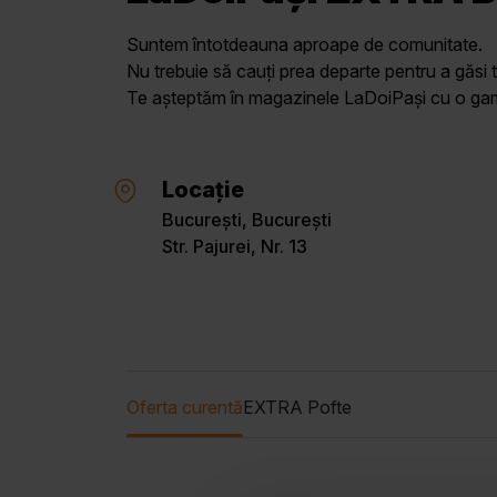
Suntem întotdeauna aproape de comunitate.
Nu trebuie să cauți prea departe pentru a găsi t
Te așteptăm în magazinele LaDoiPași cu o gamă 
Locație
București, București
Str. Pajurei, Nr. 13
Oferta curentă
EXTRA Pofte