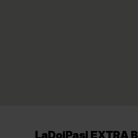
LaDoiPași EXTRA Bu