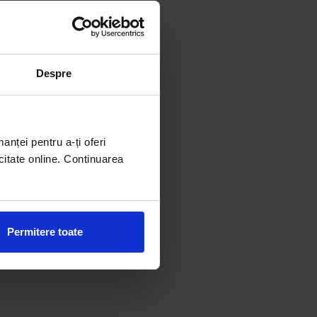
Despre
manței pentru a-ți oferi
citate online. Continuarea
Permitere toate