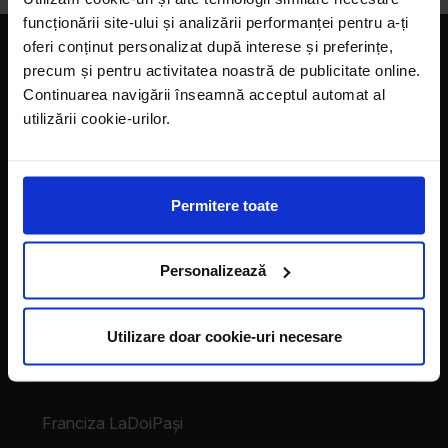
funcționării site-ului și analizării performanței pentru a-ți
oferi conținut personalizat după interese și preferințe,
Companie
precum și pentru activitatea noastră de publicitate online.
Continuarea navigării înseamnă acceptul automat al
Magazine
utilizării cookie-urilor.
Despre noi
LaDoiPași Extra
Permitere toate
Hora reciclării
Personalizează
Contact
Vecinii au talent
Utilizare doar cookie-uri necesare
Despre franciză
Franciza LaDoiPași