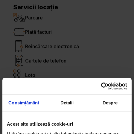
Servicii locație
Parcare
Plată facturi
Reîncărcare electronică
Cartele de telefon
Loto
Automat de cafea
Consimțământ
Detalii
Despre
Plată cu cardul
Bancomat
Acest site utilizează cookie-uri
Utilizăm cookie-uri și alte tehnologii similare necesare