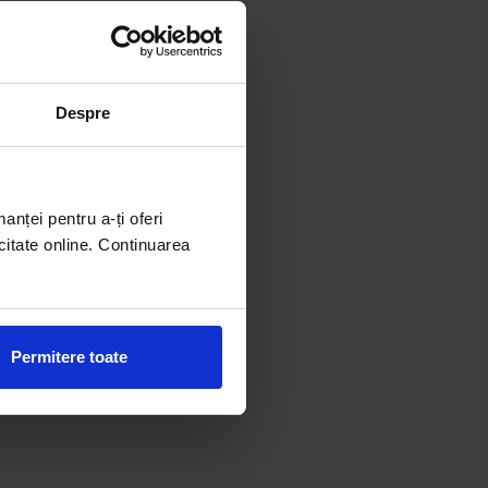
Despre
manței pentru a-ți oferi
citate online. Continuarea
Permitere toate