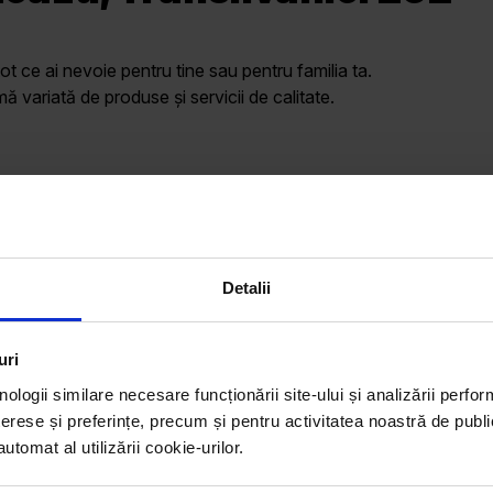
ot ce ai nevoie pentru tine sau pentru familia ta.
variată de produse și servicii de calitate.
Program
,
L - V: 07:00 – 21:00
S: 08:00 – 20:00
D: 08:00 – 19:00
Detalii
uri
nologii similare necesare funcționării site-ului și analizării perfor
erese și preferințe, precum și pentru activitatea noastră de publi
tomat al utilizării cookie-urilor.