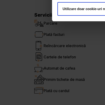
Utilizare doar cookie-uri 
Servicii locație
Parcare
Plată facturi
Reîncărcare electronică
Cartele de telefon
Automat de cafea
Primim tichete de masă
Plată cu cardul