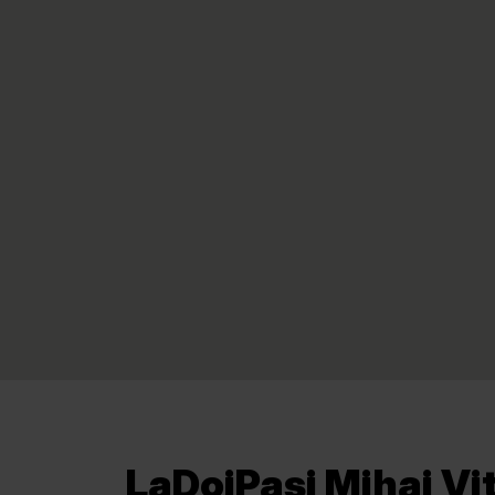
LaDoiPași Mihai Vi