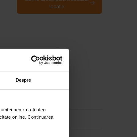
locație
Despre
manței pentru a-ți oferi
citate online. Continuarea