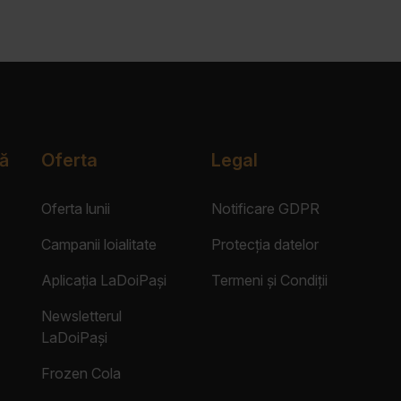
ă
Oferta
Legal
Oferta lunii
Notificare GDPR
Campanii loialitate
Protecția datelor
Aplicația LaDoiPași
Termeni și Condiții
Newsletterul
LaDoiPași
Frozen Cola