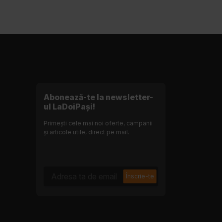
Abonează-te la newsletter-
ul LaDoiPași!
Primești cele mai noi oferte, campanii
și articole utile, direct pe mail.
Adresa ta de email
Înscrie-te