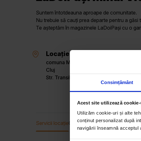
Suntem întotdeauna aproape de comunitate.
Nu trebuie să cauți prea departe pentru a găsi t
Te așteptăm în magazinele LaDoiPași cu o gamă 
Locație
comuna Mihai Viteazu, sat Mihai Viteazu
Cluj
Str. Transilvaniei , Nr. 292
Consimțământ
Acest site utilizează cookie-
Utilizăm cookie-uri și alte teh
conținut personalizat după int
Servicii locație
Oferta curentă
navigării înseamnă acceptul au