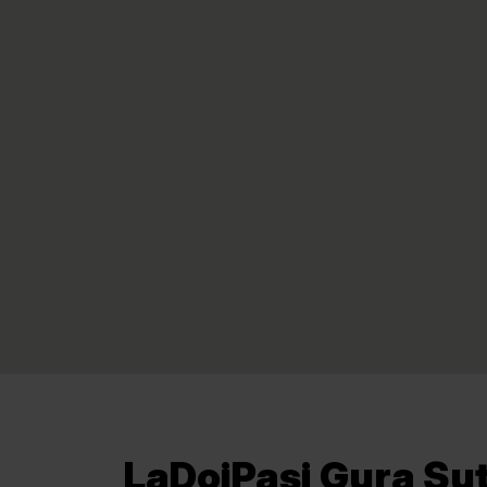
LaDoiPași Gura Șuți