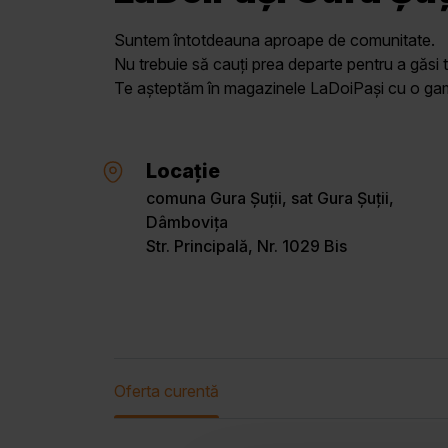
Suntem întotdeauna aproape de comunitate.
Nu trebuie să cauți prea departe pentru a găsi t
Te așteptăm în magazinele LaDoiPași cu o gamă 
Locație
comuna Gura Șuții, sat Gura Șuții,
Dâmbovița
Str. Principală, Nr. 1029 Bis
Oferta curentă