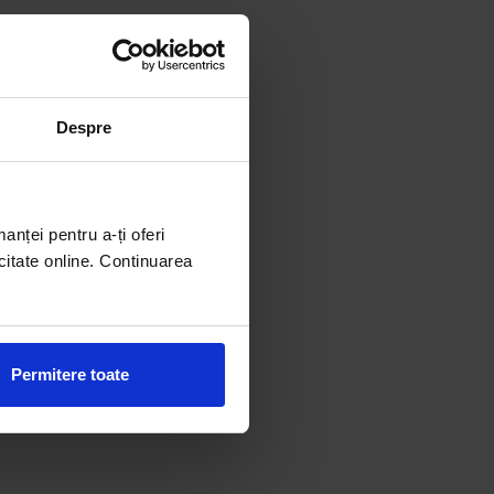
Despre
manței pentru a-ți oferi
citate online. Continuarea
Permitere toate