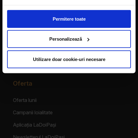
Vecinii au talent
Permitere toate
Despre franciză
Personalizează
Franciza LaDoiPași
Testimoniale
Utilizare doar cookie-uri necesare
Login Partener
Oferta
Oferta lunii
Campanii loialitate
Aplicația LaDoiPași
Newsletterul LaDoiPași