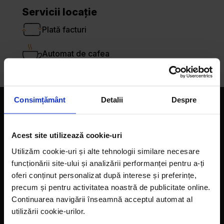
Servicii locație
Plată facturi
Automat de cafea
Consimțământ
Detalii
Despre
Companie
Acest site utilizează cookie-uri
Magazine
Utilizăm cookie-uri și alte tehnologii similare necesare
Despre noi
funcționării site-ului și analizării performanței pentru a-ți
oferi conținut personalizat după interese și preferințe,
LaDoiPași Extra
precum și pentru activitatea noastră de publicitate online.
Hora reciclării
Continuarea navigării înseamnă acceptul automat al
utilizării cookie-urilor.
Contact