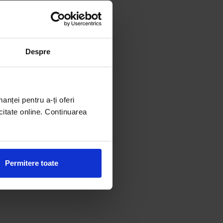
Despre
manței pentru a-ți oferi
citate online. Continuarea
Permitere toate