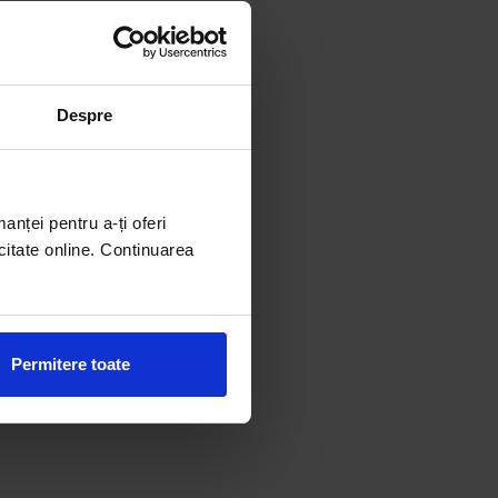
Despre
manței pentru a-ți oferi
citate online. Continuarea
Permitere toate