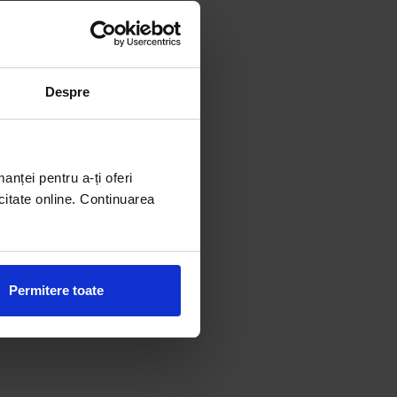
Despre
manței pentru a-ți oferi
citate online. Continuarea
Permitere toate