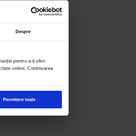
Despre
manței pentru a-ți oferi
citate online. Continuarea
Permitere toate