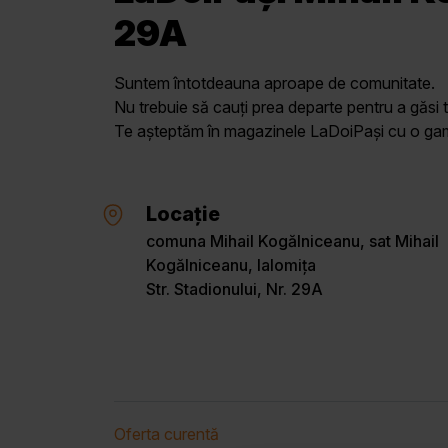
29A
Suntem întotdeauna aproape de comunitate.
Nu trebuie să cauți prea departe pentru a găsi t
Te așteptăm în magazinele LaDoiPași cu o gamă 
Locație
comuna Mihail Kogălniceanu, sat Mihail
Kogălniceanu, Ialomița
Str. Stadionului, Nr. 29A
Oferta curentă