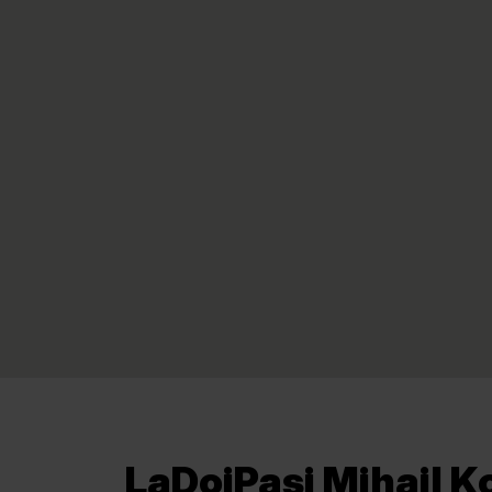
LaDoiPași Mihail K