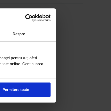
Despre
manței pentru a-ți oferi
citate online. Continuarea
Permitere toate