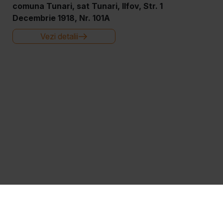
comuna Tunari, sat Tunari, Ilfov, Str. 1
Decembrie 1918, Nr. 101A
Vezi detalii