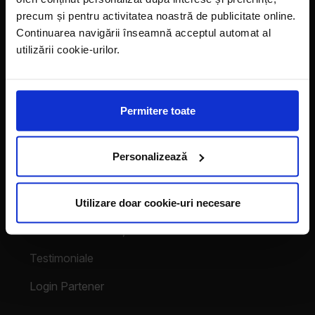
Magazine
precum și pentru activitatea noastră de publicitate online.
Continuarea navigării înseamnă acceptul automat al
Despre noi
utilizării cookie-urilor.
LaDoiPași Extra
Hora reciclării
Permitere toate
Contact
Vecinii au talent
Personalizează
Despre franciză
Utilizare doar cookie-uri necesare
Franciza LaDoiPași
Testimoniale
Login Partener