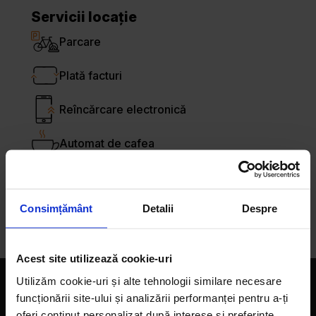
Servicii locație
Parcare
Plată facturi
Reîncărcare electronică
Automat de cafea
Primim tichete de masă
Consimțământ
Detalii
Despre
Plată cu cardul
Acest site utilizează cookie-uri
Utilizăm cookie-uri și alte tehnologii similare necesare
Companie
funcționării site-ului și analizării performanței pentru a-ți
oferi conținut personalizat după interese și preferințe,