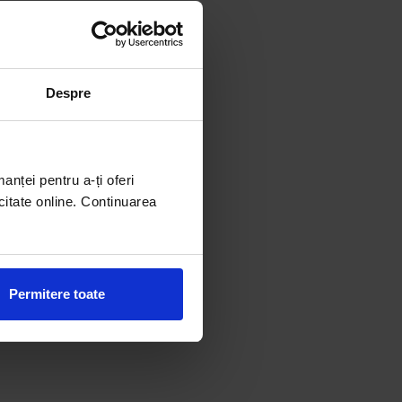
Despre
manței pentru a-ți oferi
citate online. Continuarea
Permitere toate