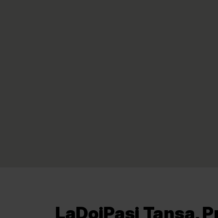
LaDoiPași Tansa, P