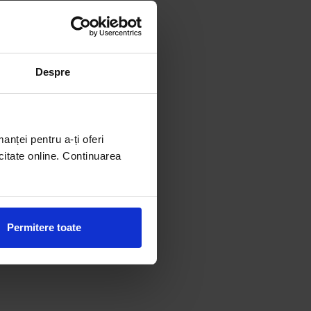
Despre
manței pentru a-ți oferi
citate online. Continuarea
Permitere toate