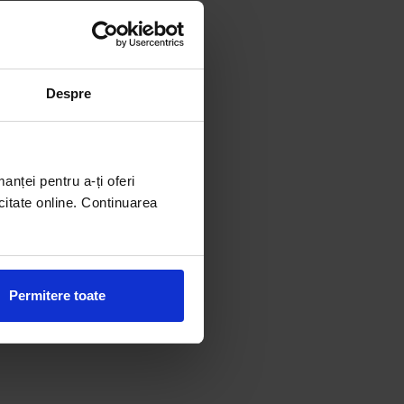
Despre
manței pentru a-ți oferi
citate online. Continuarea
Permitere toate