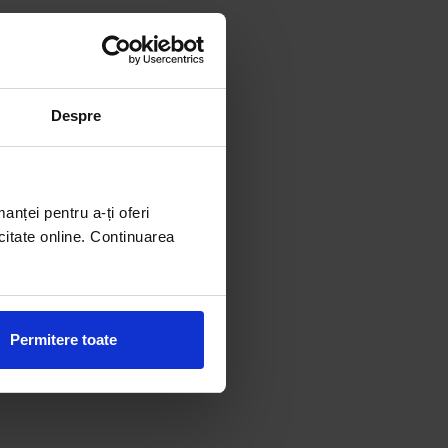
Despre
manței pentru a-ți oferi
citate online. Continuarea
Permitere toate