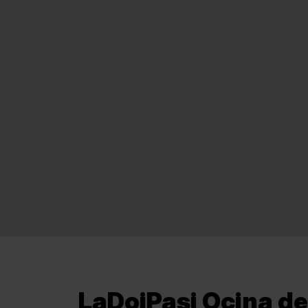
LaDoiPași Ocina de 