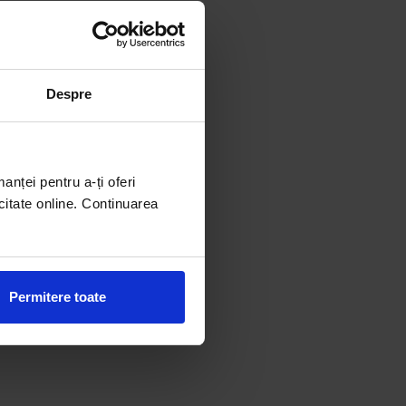
Despre
manței pentru a-ți oferi
citate online. Continuarea
Permitere toate