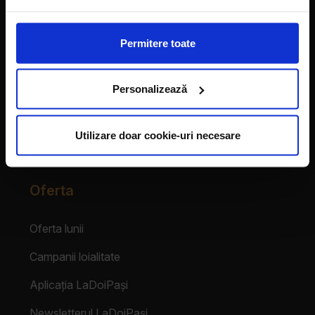
Vecinii au talent
Permitere toate
Despre franciză
Personalizează
Franciza LaDoiPași
Testimoniale
Utilizare doar cookie-uri necesare
Login Partener
Oferta
Oferta lunii
Campanii loialitate
Aplicația LaDoiPași
Newsletterul LaDoiPași