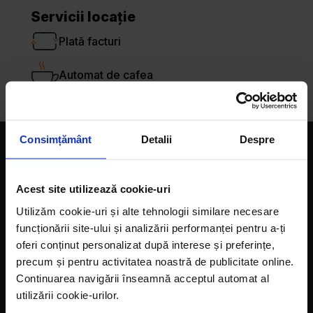
Servicii locație
Plată facturi
Automat de cafea
Consimțământ
Detalii
Despre
Companie
Acest site utilizează cookie-uri
Magazine
Utilizăm cookie-uri și alte tehnologii similare necesare
Despre noi
funcționării site-ului și analizării performanței pentru a-ți
oferi conținut personalizat după interese și preferințe,
LaDoiPași Extra
precum și pentru activitatea noastră de publicitate online.
Hora reciclării
Continuarea navigării înseamnă acceptul automat al
utilizării cookie-urilor.
Contact