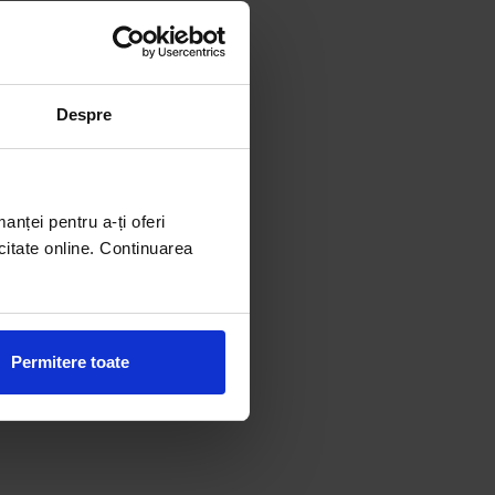
Despre
manței pentru a-ți oferi
citate online. Continuarea
Permitere toate