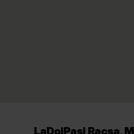
LaDoiPași Racșa, M