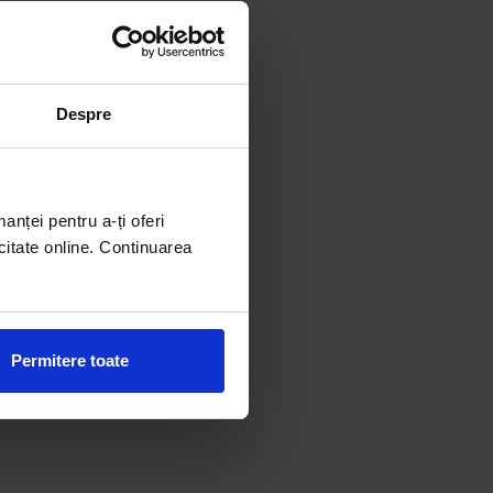
Despre
manței pentru a-ți oferi
citate online. Continuarea
Permitere toate