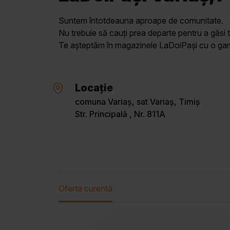
Suntem întotdeauna aproape de comunitate.
Nu trebuie să cauți prea departe pentru a găsi t
Te așteptăm în magazinele LaDoiPași cu o gamă 
Locație
comuna Variaș, sat Variaș, Timiș
Str. Principală , Nr. 811A
Oferta curentă