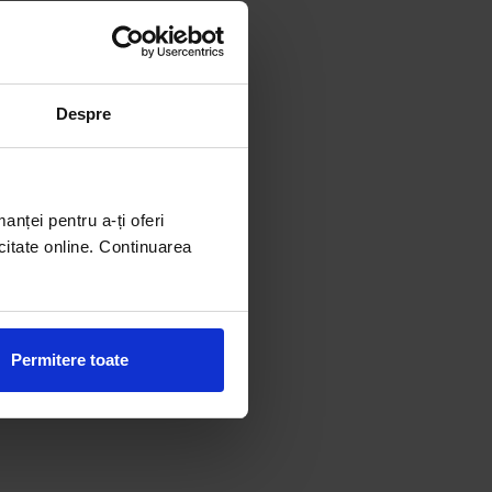
Despre
manței pentru a-ți oferi
citate online. Continuarea
Permitere toate