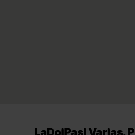
LaDoiPași Variaș, P