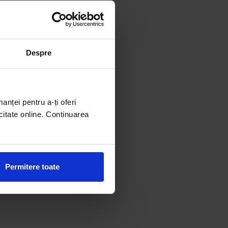
Despre
manței pentru a-ți oferi
citate online. Continuarea
Permitere toate