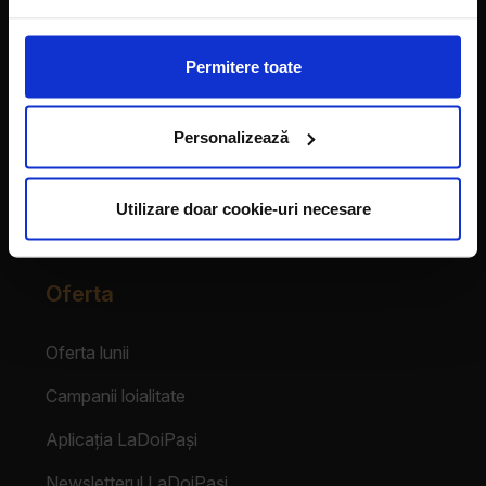
Vecinii au talent
Permitere toate
Despre franciză
Personalizează
Franciza LaDoiPași
Testimoniale
Utilizare doar cookie-uri necesare
Login Partener
Oferta
Oferta lunii
Campanii loialitate
Aplicația LaDoiPași
Newsletterul LaDoiPași