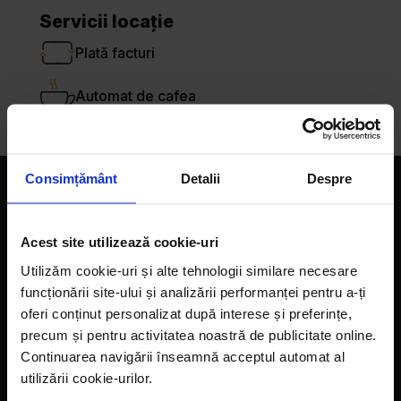
Servicii locație
Plată facturi
Automat de cafea
Consimțământ
Detalii
Despre
Companie
Acest site utilizează cookie-uri
Magazine
Utilizăm cookie-uri și alte tehnologii similare necesare
Despre noi
funcționării site-ului și analizării performanței pentru a-ți
oferi conținut personalizat după interese și preferințe,
LaDoiPași Extra
precum și pentru activitatea noastră de publicitate online.
Hora reciclării
Continuarea navigării înseamnă acceptul automat al
utilizării cookie-urilor.
Contact