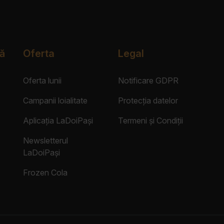
ă
Oferta
Legal
Oferta lunii
Notificare GDPR
Campanii loialitate
Protecția datelor
Aplicația LaDoiPași
Termeni și Condiții
Newsletterul
LaDoiPași
Frozen Cola