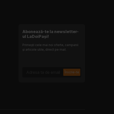
Abonează-te la newsletter-
ul LaDoiPași!
Primești cele mai noi oferte, campanii
și articole utile, direct pe mail.
Adresa ta de email
Înscrie-te