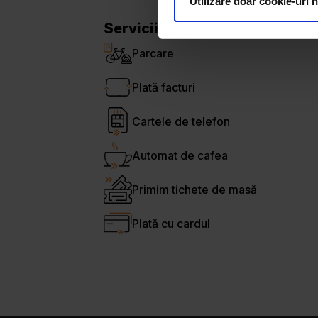
Utilizare doar cookie-uri 
Servicii locație
Parcare
Plată facturi
Cartele de telefon
Automat de cafea
Primim tichete de masă
Plată cu cardul