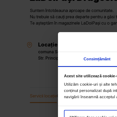
Suntem întotdeauna aproape de comunitate.
Nu trebuie să cauți prea departe pentru a găsi t
Te așteptăm în magazinele LaDoiPași cu o gamă 
Locație
comuna Soveja, sat Dragosloveni, Vran
Str. Principală, FN
Consimțământ
Acest site utilizează cookie-
Utilizăm cookie-uri și alte teh
conținut personalizat după int
Servicii locație
Oferta curentă
navigării înseamnă acceptul au