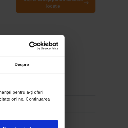
locație
Despre
manței pentru a-ți oferi
citate online. Continuarea