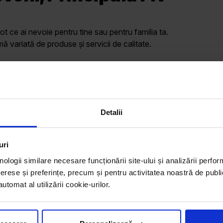
ot ce ai nevoie pentru tine sau pentru familia ta.
variată de produse și servicii de calitate.
Program
cea
L - V: 07:00 – 21:00
S: 07:00 – 21:00
Detalii
D: 07:00 – 21:00
uri
nologii similare necesare funcționării site-ului și analizării perfor
erese și preferințe, precum și pentru activitatea noastră de publi
tomat al utilizării cookie-urilor.