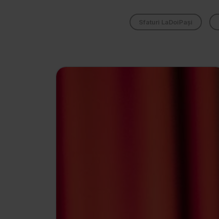
Sfaturi LaDoiPași