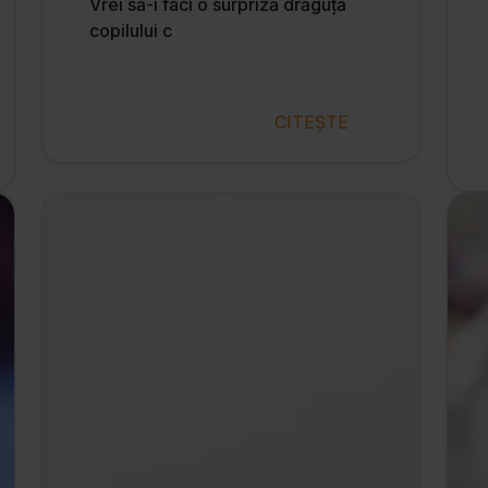
Vrei să-i faci o surpriză drăguță
copilului c
CITEȘTE