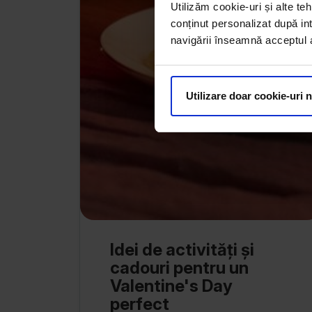
Utilizăm cookie-uri și alte teh
conținut personalizat după int
navigării înseamnă acceptul au
Utilizare doar cookie-uri 
Idei de activități și
cadouri pentru un
Valentine's Day
perfect