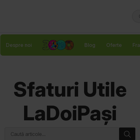
Despre noi
Blog
Oferte
Fra
Sfaturi Utile
LaDoiPași