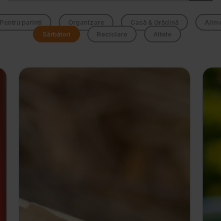
Pentru parinti
Organizare
Casă & Grădină
Alim
Sărbători
Reciclare
Altele