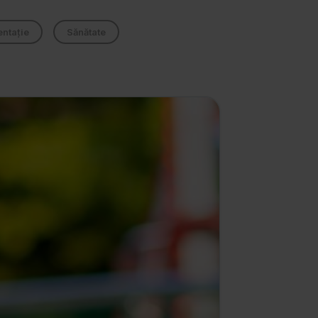
entație
Sănătate