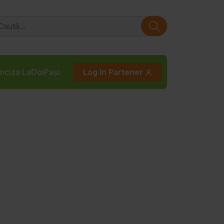
nciza LaDoiPași
Log In Partener