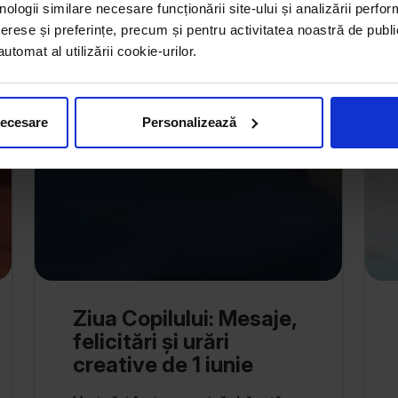
nologii similare necesare funcționării site-ului și analizării perfor
erese și preferințe, precum și pentru activitatea noastră de publi
tomat al utilizării cookie-urilor.
necesare
Personalizează
Ziua Copilului: Mesaje,
felicitări și urări
creative de 1 iunie