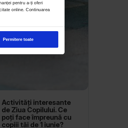
manței pentru a-ți oferi
citate online. Continuarea
Permitere toate
Activități interesante
de Ziua Copilului. Ce
poți face împreună cu
copiii tăi de 1 iunie?