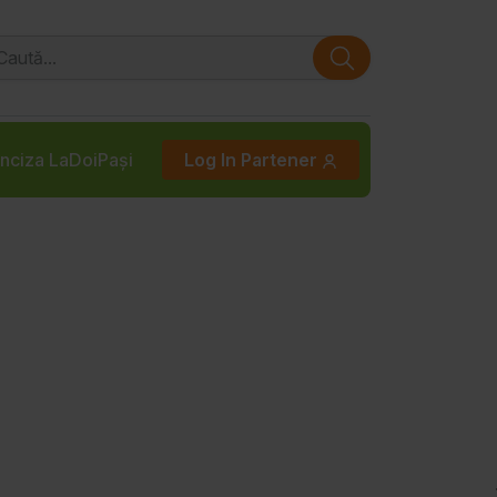
nciza LaDoiPași
Log In Partener