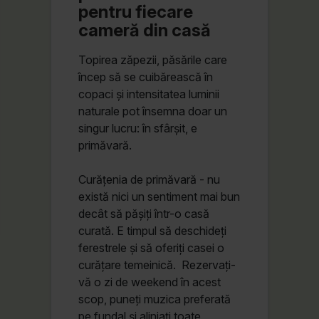
pentru fiecare
cameră din casă
Topirea zăpezii, păsările care
încep să se cuibărească în
copaci și intensitatea luminii
naturale pot însemna doar un
singur lucru: în sfârșit, e
primăvară.
Curățenia de primăvară - nu
există nici un sentiment mai bun
decât să pășiți într-o casă
curată. E timpul să deschideți
ferestrele și să oferiți casei o
curățare temeinică. Rezervați-
vă o zi de weekend în acest
scop, puneți muzica preferată
pe fundal și aliniați toate