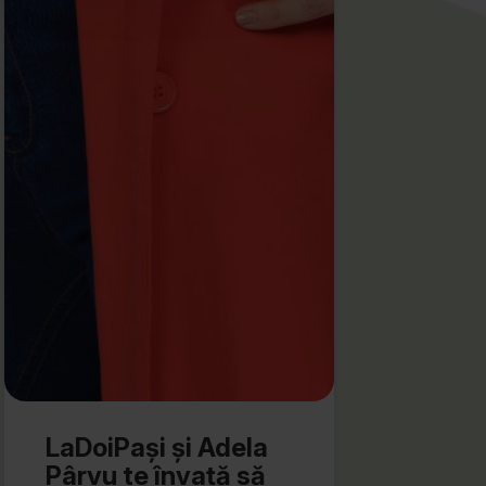
LaDoiPași și Adela
Pârvu te învață să