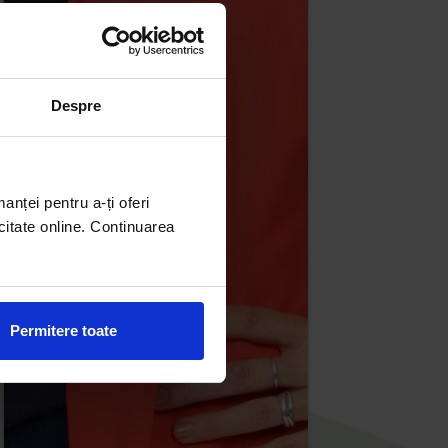
Despre
manței pentru a-ți oferi
citate online. Continuarea
Permitere toate