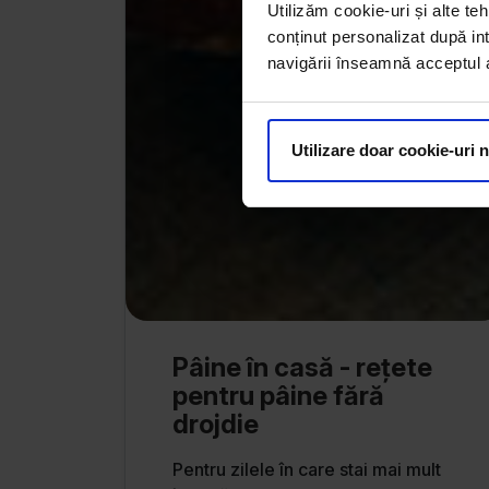
Utilizăm cookie-uri și alte teh
conținut personalizat după int
navigării înseamnă acceptul au
Utilizare doar cookie-uri 
Pâine în casă - rețete
pentru pâine fără
drojdie
Pentru zilele în care stai mai mult