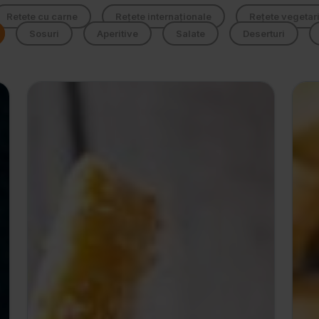
Retete cu carne
Rețete internaționale
Rețete vegetar
Sosuri
Aperitive
Salate
Deserturi