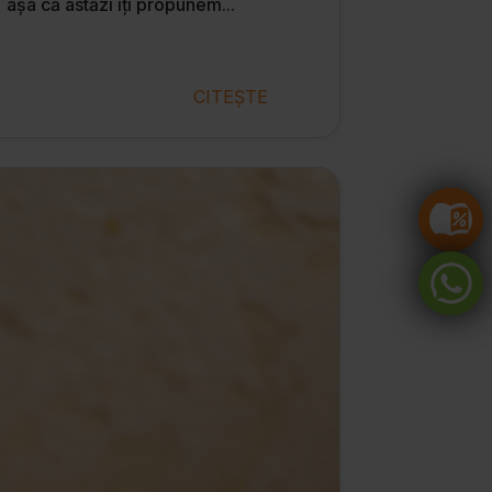
așa că astăzi îți propunem...
CITEȘTE