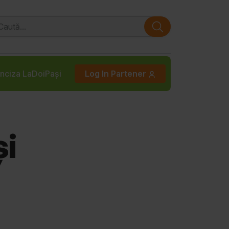
nciza LaDoiPași
Log In Partener
și