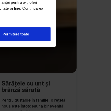
manței pentru a-ți oferi
citate online. Continuarea
Permitere toate
Sărățele cu unt și
brânză sărată
Pentru gustările în familie, o rețetă
nouă este întotdeauna binevenită,