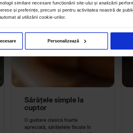
nologii similare necesare funcționării site-ului și analizării perfor
erese și preferințe, precum și pentru activitatea noastră de publi
tomat al utilizării cookie-urilor.
necesare
Personalizează
Sărățele simple la
cuptor
O gustare clasică foarte
apreciată, sărățelele făcute în