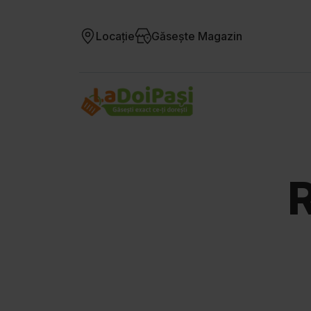
Locație
Găsește Magazin
R