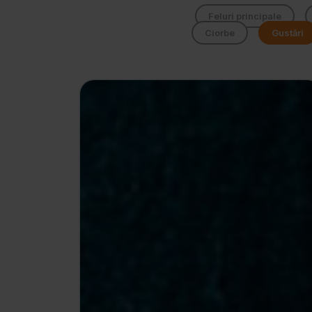
Feluri principale
Ciorbe
Gustări