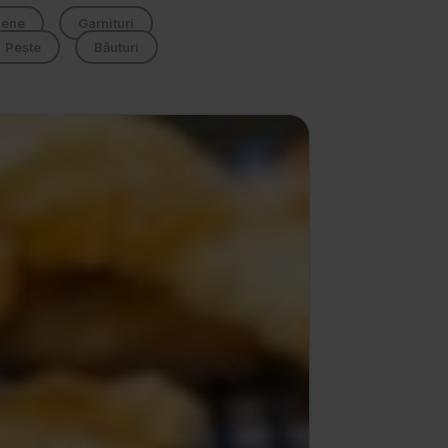
iene
Garnituri
Pește
Băuturi