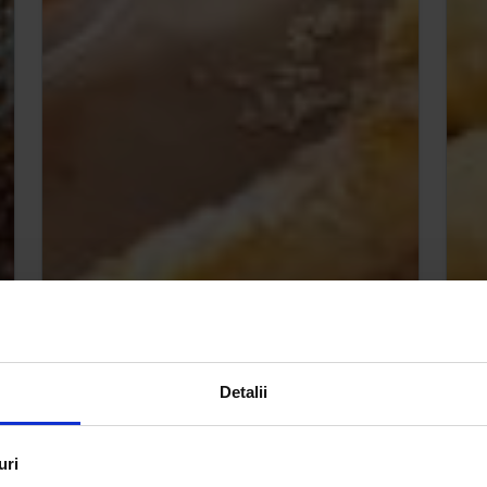
Detalii
uri