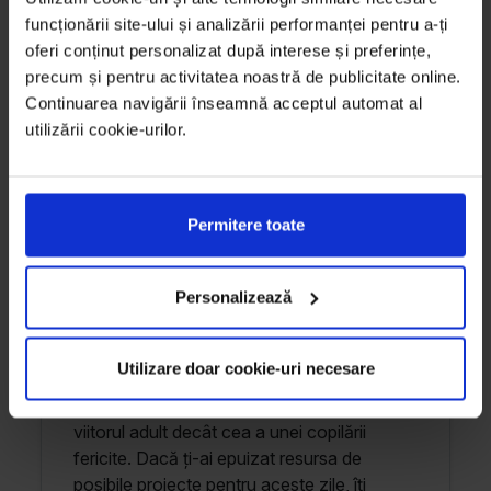
cei mici. Dragă mămică, drag tătic, nu îți fă
funcționării site-ului și analizării performanței pentru a-ți
griji! Îți suntem alături cu câteva idei
oferi conținut personalizat după interese și preferințe,
inspirate. Lasă deoparte grijile, stresul și
precum și pentru activitatea noastră de publicitate online.
„nelipsita” lipsă de timp pentru o pauză de
Continuarea navigării înseamnă acceptul automat al
relaxare cu piticii din dotare. Această
utilizării cookie-urilor.
săptămâna îți oferă ocazia să petreci timp
de calitate cu cei mici, timp de altfel crucial
în dezvoltarea lor emoțională. Pentru ei (și
nu doar pentru ei), timpul înseamnă iubire.
Permitere toate
Vei fi surprinsă de cât de puțin este nevoie
pentru a face un copil fericit și cât de ușor
Personalizează
poți să îi luminezi față. Totul începe cu
prezența ta. În această toamnă, ai o nouă
ocazie să creezi împreună cu copilul tău
Utilizare doar cookie-uri necesare
amintiri frumoase. Și nicio amintire nu este
mai puternică și mai modelatoare pentru
viitorul adult decât cea a unei copilării
fericite. Dacă ți-ai epuizat resursa de
posibile proiecte pentru aceste zile, îți