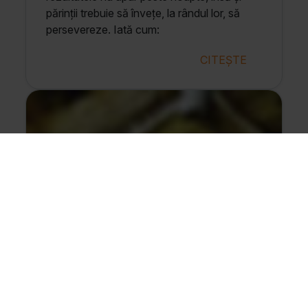
părinții trebuie să învețe, la rândul lor, să
persevereze. Iată cum:
CITEȘTE