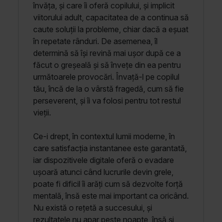
învăța, și care îi oferă copilului, și implicit
viitorului adult, capacitatea de a continua să
caute soluții la probleme, chiar dacă a eșuat
în repetate rânduri. De asemenea, îl
determină să își revină mai ușor după ce a
făcut o greșeală și să învețe din ea pentru
următoarele provocări. Învață-l pe copilul
tău, încă de la o vârstă fragedă, cum să fie
perseverent, și îi va folosi pentru tot restul
vieții.
Ce-i drept, în contextul lumii moderne, în
care satisfacția instantanee este garantată,
iar dispozitivele digitale oferă o evadare
ușoară atunci când lucrurile devin grele,
poate fi dificil îi arăți cum să dezvolte forță
mentală, însă este mai important ca oricând.
Nu există o rețetă a succesului, și
rezultatele nu apar peste noapte, însă și