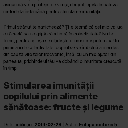
asiguri că va fi protejat de viruși, dar poți apela la câteva
metode la îndemână pentru stimularea imunității.
Primul strănut te panichează? Ți-e teamă că cel mic va lua
o răceală sau o gripă când intră în colectivitate? Nu te
teme, pentru că așa se clădește o imunitate puternică! În
primii ani de colectivitate, copilul se va îmbolnăvi mai des
din cauza virozelor frecvente, însă, cu un mic ajutor din
partea ta, prichindelul tău va dobândi o imunitate crescută
în timp.
Stimularea imunității
copilului prin alimente
sănătoase: fructe și legume
Data publicării:
2019-02-26
| Autor:
Echipa editorială