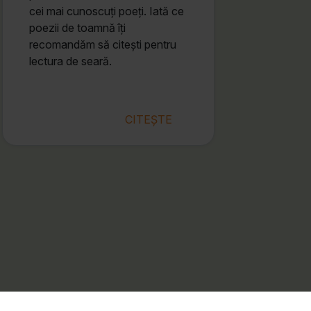
cei mai cunoscuți poeți. Iată ce
poezii de toamnă îți
recomandăm să citești pentru
lectura de seară.
CITEȘTE