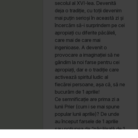
secolul al XVI-lea. Devenită
deja o tradiție, cu toții devenim
mai puțin serioși în această zi și
încercăm să-i surprindem pe cei
apropiați cu diferite păcăleli,
care mai de care mai
ingenioase. A devenit o
provocare a imaginației să ne
gândim la noi farse pentru cei
apropiați, dar e o tradiție care
activează spiritul ludic al
fiecărei persoane, așa că, să ne
bucurăm de 1 aprilie!
Ce semnificație are prima zi a
lunii Prier (cum i se mai spune
popular lunii aprilie)? De unde
au început farsele de 1 aprilie
sau noțiunea de “păcăleală de 1
aprilie”? În acest articol vom