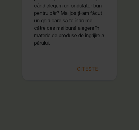
când alegem un ondulator bun
pentru păr? Mai jos ți-am făcut
un ghid care să te îndrume
către cea mai bună alegere în
materie de produse de îngrijire a
părului.
CITEȘTE