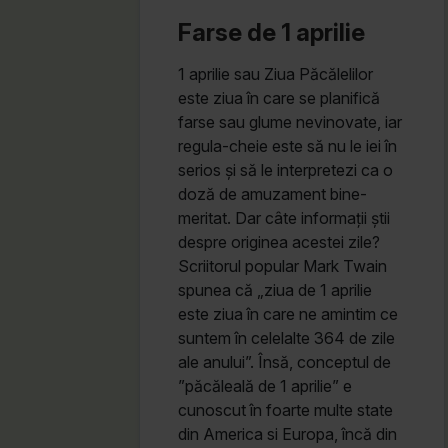
Farse de 1 aprilie
1 aprilie sau Ziua Păcălelilor
este ziua în care se planifică
farse sau glume nevinovate, iar
regula-cheie este să nu le iei în
serios și să le interpretezi ca o
doză de amuzament bine-
meritat. Dar câte informații știi
despre originea acestei zile?
Scriitorul popular Mark Twain
spunea că „ziua de 1 aprilie
este ziua în care ne amintim ce
suntem în celelalte 364 de zile
ale anului”. Însă, conceptul de
”păcăleală de 1 aprilie” e
cunoscut în foarte multe state
din America si Europa, încă din