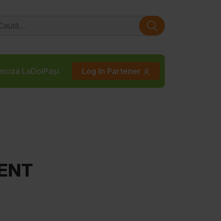
nciza LaDoiPași
Log In Partener
GENT