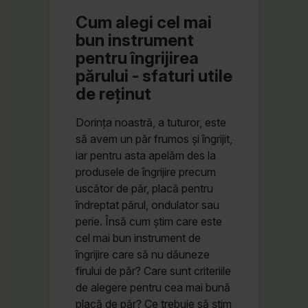
Cum alegi cel mai
bun instrument
pentru îngrijirea
părului - sfaturi utile
de reținut
Dorința noastră, a tuturor, este
să avem un păr frumos și îngrijit,
iar pentru asta apelăm des la
produsele de îngrijire precum
uscător de păr, placă pentru
îndreptat părul, ondulator sau
perie. Însă cum știm care este
cel mai bun instrument de
îngrijire care să nu dăuneze
firului de păr? Care sunt criteriile
de alegere pentru cea mai bună
placă de păr? Ce trebuie să știm